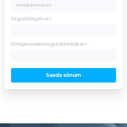
Kiirgustöötajate arv:
Röntgenseadmetega kabinettide arv: