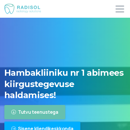
Hambakliiniku
nr
1
abimees
kiirgustegevuse
haldamises!
Tutvu teenustega
Sisene kliendikeskkonda