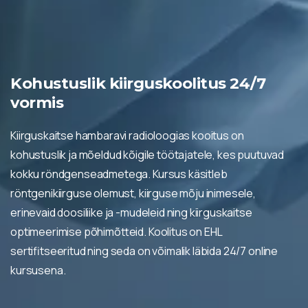
Kohustuslik kiirguskoolitus 24/7
vormis
Kiirguskaitse hambaravi radioloogias kooitus on
kohustuslik ja mõeldud kõigile töötajatele, kes puutuvad
kokku röndgenseadmetega. Kursus käsitleb
röntgenikiirguse olemust, kiirguse mõju inimesele,
erinevaid doosiliike ja -mudeleid ning kiirguskaitse
optimeerimise põhimõtteid. Koolitus on EHL
sertifitseeritud ning seda on võimalik läbida 24/7 online
kursusena.