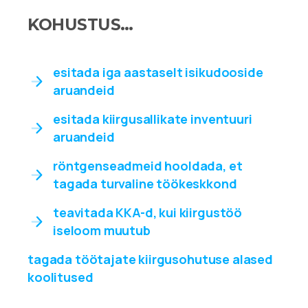
KOHUSTUS…
esitada iga aastaselt isikudooside
aruandeid
esitada kiirgusallikate inventuuri
aruandeid
röntgenseadmeid hooldada, et
tagada turvaline töökeskkond
teavitada KKA-d, kui kiirgustöö
iseloom muutub
tagada töötajate kiirgusohutuse alased
koolitused