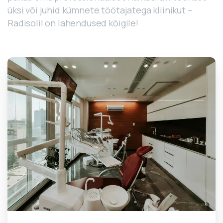
üksi või juhid kümnete töötajatega kliinikut –
Radisolil on lahendused kõigile!