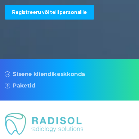
Registreeru või telli personalile
Sisene kliendikeskkonda
Paketid