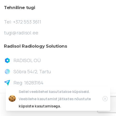
Tehniline
tugi
Tel: +372 553 3611
tugi@radisol.ee
Radisol
Radiology
Solutions
RADISOL OÜ
Sõbra 54/2, Tartu
Reg: 16283164
Sellel veebilehel kasutatakse küpsiseid.
Close
Veebilehe kasutamist jätkates nõustute
Veebivabrik.ee
küpsiste kasutamisega.