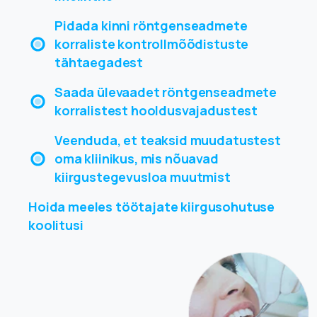
Pidada kinni röntgenseadmete
korraliste kontrollmõõdistuste
tähtaegadest
Saada ülevaadet röntgenseadmete
korralistest hooldusvajadustest
Veenduda, et teaksid muudatustest
oma kliinikus, mis nõuavad
kiirgustegevusloa muutmist
Hoida meeles töötajate kiirgusohutuse
koolitusi