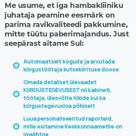
Me
usume,
et
iga
hambakliiniku
juhataja
peamine
eesmärk
on
parima
ravikvaliteedi
pakkumine,
mitte
tüütu
paberimajandus.
Just
seepärast
aitame
Sul:
Automaatselt koguda ja arvutada
kiirgustöötaja kutsekiirituse doose
Omada detailset ülevaadet
KIIRGUSTEGEVUSEST nii kabineti,
töötaja, ülesvõtte liikide kui ka
kiirgustegevusloa põhiselt
Luua personaliseeritud raporteid,
mille esitamine Keskkonnaametile on
imelihtne