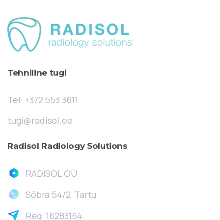
Tehniline
tugi
Tel: +372 553 3611
tugi@radisol.ee
Radisol
Radiology
Solutions
RADISOL OÜ
Sõbra 54/2, Tartu
Reg: 16283164