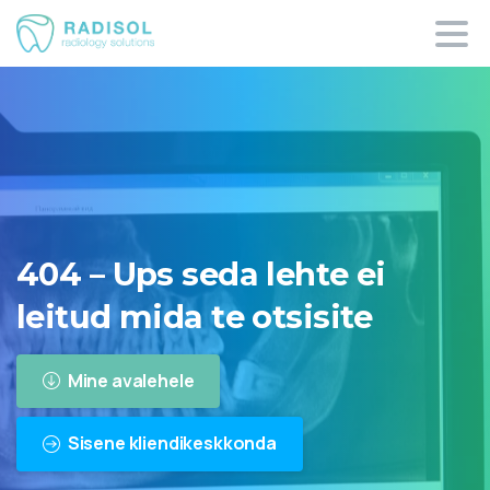
404
–
Ups
seda
lehte
ei
leitud
mida
te
otsisite
Mine avalehele
Sisene kliendikeskkonda